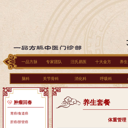
一品方脉
专家团队
汪氏易医
十大金方
养生
脑科
关节骨科
消化科
呼吸科
养生套餐
肿瘤回春
胃癌/食道癌
体重管理
肝癌/胆管癌