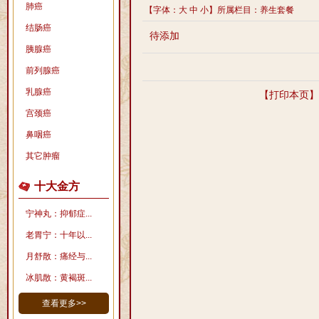
肺癌
【字体：
大
中
小
】所属栏目：养生套餐
结肠癌
待添加
胰腺癌
前列腺癌
乳腺癌
【
打印本页
】
宫颈癌
鼻咽癌
其它肿瘤
十大金方
宁神丸：抑郁症...
老胃宁：十年以...
月舒散：痛经与...
冰肌散：黄褐斑...
查看更多>>